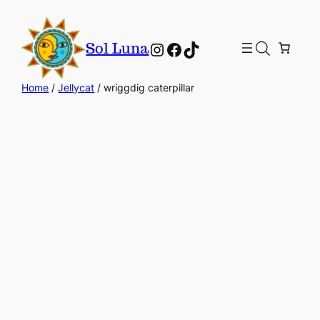
Instagram
Facebook
TikTok
Sol Luna
Home
/
Jellycat
/ wriggdig caterpillar