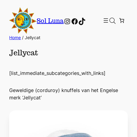
Instagram
Facebook
TikTok
Sol Luna
Home
/ Jellycat
Jellycat
[list_immediate_subcategories_with_links]
Geweldige (corduroy) knuffels van het Engelse
merk ‘Jellycat’