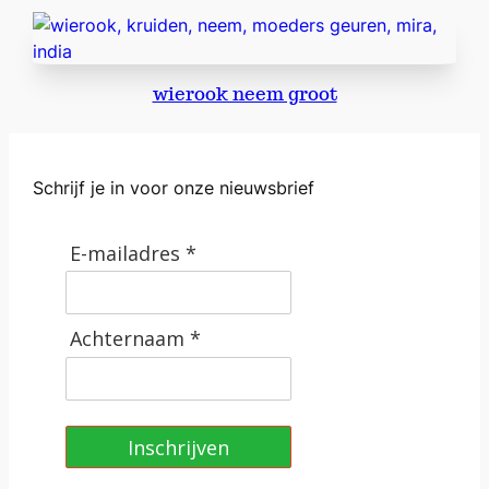
e
K
e
r
wierook neem groot
k
w
i
Schrijf je in voor onze nieuwsbrief
e
r
o
E-mailadres *
o
k
a
Achternaam *
a
n
t
a
Inschrijven
l