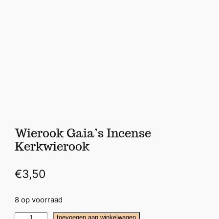
Wierook Gaia’s Incense
Kerkwierook
€
3,50
8 op voorraad
W
toevoegen aan winkelwagen