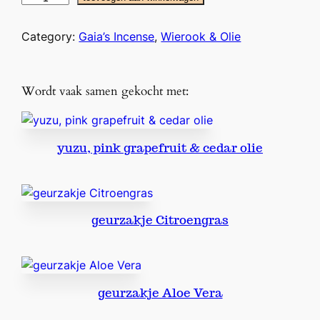
i
e
Category:
Gaia’s Incense
, 
Wierook & Olie
r
o
o
Wordt vaak samen gekocht met:
k
G
a
yuzu, pink grapefruit & cedar olie
i
a
'
s
geurzakje Citroengras
I
n
c
e
n
geurzakje Aloe Vera
s