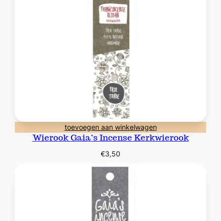
toevoegen aan winkelwagen
Wierook Gaia’s Incense Kerkwierook
€
3,50