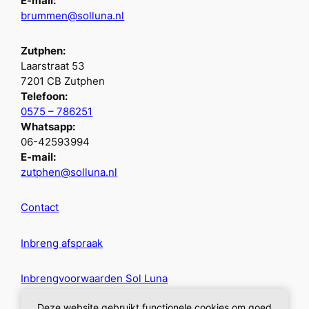
E-mail:
brummen@solluna.nl
Zutphen:
Laarstraat 53
7201 CB Zutphen
Telefoon:
0575 – 786251
Whatsapp:
06-42593994
E-mail:
zutphen@solluna.nl
Contact
Inbreng afspraak
Inbrengvoorwaarden Sol Luna
Deze website gebruikt functionele cookies om goed