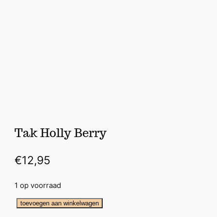
Tak Holly Berry
€
12,95
1 op voorraad
T
toevoegen aan winkelwagen
a