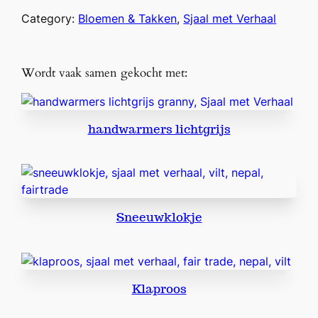
k
Category:
Bloemen & Takken
, 
Sjaal met Verhaal
H
o
l
Wordt vaak samen gekocht met:
l
y
B
handwarmers lichtgrijs
e
r
r
y
a
Sneeuwklokje
a
n
t
a
l
Klaproos