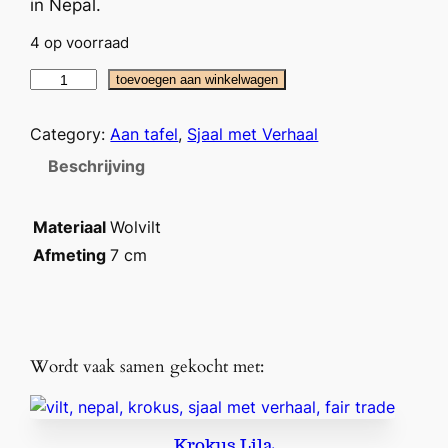
in Nepal.
4 op voorraad
S
toevoegen aan winkelwagen
e
r
Category:
Aan tafel
, 
Sjaal met Verhaal
v
Beschrijving
e
t
r
Materiaal
Wolvilt
i
Afmeting
7 cm
n
g
M
i
Wordt vaak samen gekocht met:
s
t
l
e
Krokus Lila