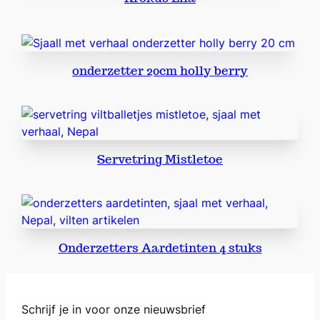
t
o
e
a
onderzetter 20cm holly berry
a
n
t
a
l
Servetring Mistletoe
Onderzetters Aardetinten 4 stuks
Schrijf je in voor onze nieuwsbrief