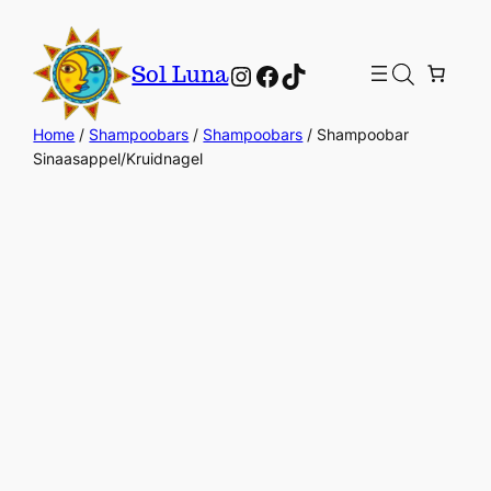
Instagram
Facebook
TikTok
Sol Luna
Home
/
Shampoobars
/
Shampoobars
/ Shampoobar
Sinaasappel/Kruidnagel