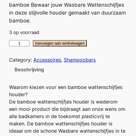
bamboe Bewaar jouw Wasbare Wattenschijfjes
in deze stijlvolle houder gemaakt van duurzaam
bamboe.
3 op voorraad
B
toevoegen aan winkelwagen
a
m
Category:
Accessoires
, 
Shampoobars
b
Beschrijving
o
e
Waarom kiezen voor een bamboe wattenschijfjes
W
houder?
a
De bamboe wattenschijfjes houder is wederom
t
een mooi product die bijdraagt aan onze wens om
t
alle badkamers in de toekomst plasticvrij te
e
maken. De bamboe wattenschijfjes houder is
n
ideaal om de schone Wasbare wattenschijfjes in te
s