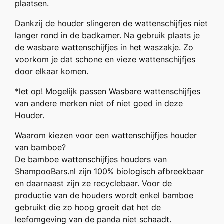
plaatsen.
c
h
Dankzij de houder slingeren de wattenschijfjes niet
i
langer rond in de badkamer. Na gebruik plaats je
j
de wasbare wattenschijfjes in het waszakje. Zo
f
voorkom je dat schone en vieze wattenschijfjes
h
door elkaar komen.
o
u
*let op! Mogelijk passen Wasbare wattenschijfjes
d
van andere merken niet of niet goed in deze
e
Houder.
r
Waarom kiezen voor een wattenschijfjes houder
a
van bamboe?
a
De bamboe wattenschijfjes houders van
n
ShampooBars.nl zijn 100% biologisch afbreekbaar
t
en daarnaast zijn ze recyclebaar. Voor de
a
productie van de houders wordt enkel bamboe
l
gebruikt die zo hoog groeit dat het de
leefomgeving van de panda niet schaadt.