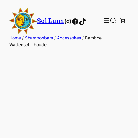
Instagram
Facebook
TikTok
Sol Luna
Home
/
Shampoobars
/
Accessoires
/ Bamboe
Wattenschijfhouder