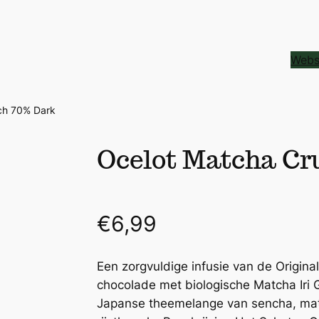
Webs
ch 70% Dark
Ocelot Matcha Cr
€
6,99
Een zorgvuldige infusie van de Origin
chocolade met biologische Matcha Iri
Japanse theemelange van sencha, mat