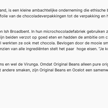
r
and, is een kleine ambachtelijke onderneming die ethische 
u
olie van de chocoladeverpakkingen tot de verpakking en h
n
c
h
en Ish Broadbent. In hun microchocoladefabriek gebruiken z
7
 zijn beiden verzot op goed eten en hadden de ambitie om 
0
rol werkten ze ook met chocola. Bevlogen door de mooie s
%
ien van alle ingrediënten stelt het paar hoge eisen. “Je ku
D
a
r
s en wel de Virunga. Omdat Original Beans alleen pure ori
k
t andere smaken, zijn Original Beans en Ocelot een samen
a
a
n
t
a
l