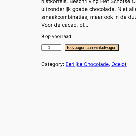
rijstkorrels. Beschrijving Het Schotse 
uitzonderlijk goede chocolade. Niet all
smaakcombinaties, maar ook in de duur
Voor de cacao, of…
9 op voorraad
O
toevoegen aan winkelwagen
c
e
Category:
Eerlijke Chocolade
, 
Ocelot
l
o
t
M
a
t
c
h
a
C