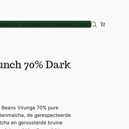
hop
Over ons
Inbrengvoorwaarden
Contact
unch 70% Dark
al Beans Virunga 70% pure
 Genmaicha, de gerespecteerde
cha en geroosterde bruine