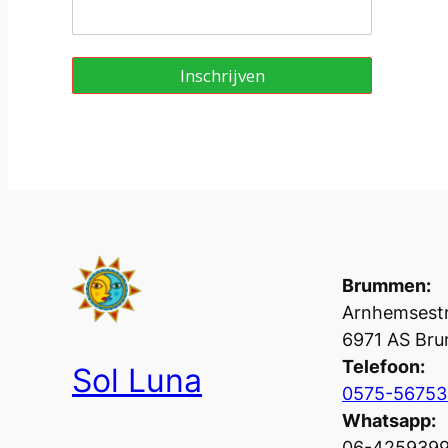
Inschrijven
Brummen:
Arnhemsestr
6971 AS Br
Telefoon:
Sol Luna
0575-56753
Whatsapp:
06-425939