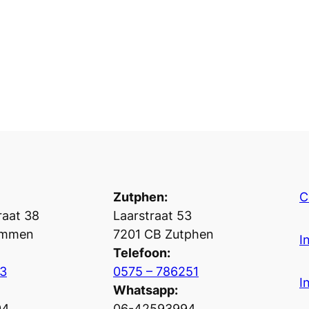
Zutphen:
C
aat 38
Laarstraat 53
ummen
7201 CB Zutphen
I
Telefoon:
3
0575 – 786251
I
Whatsapp:
94
06-42593994