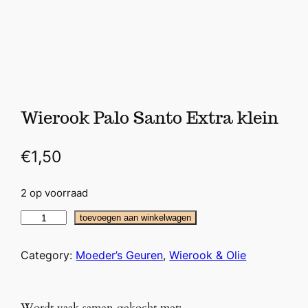
Wierook Palo Santo Extra klein
€
1,50
2 op voorraad
W
toevoegen aan winkelwagen
i
e
Category:
Moeder’s Geuren
, 
Wierook & Olie
r
o
o
Wordt vaak samen gekocht met: