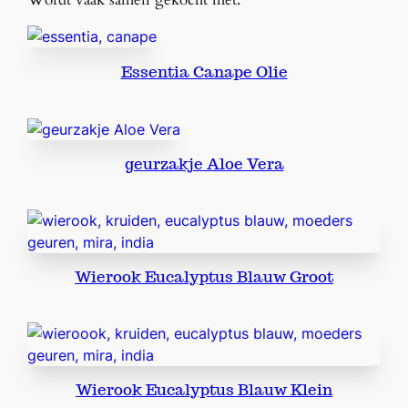
k
P
a
Essentia Canape Olie
l
o
S
a
geurzakje Aloe Vera
n
t
o
E
x
t
Wierook Eucalyptus Blauw Groot
r
a
k
l
e
Wierook Eucalyptus Blauw Klein
i