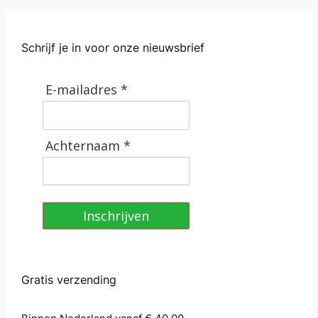
n
a
Schrijf je in voor onze nieuwsbrief
a
n
t
E-mailadres *
a
l
Achternaam *
Inschrijven
Gratis verzending