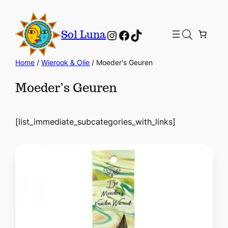
Instagram
Facebook
TikTok
Sol Luna
Home
/
Wierook & Olie
/ Moeder's Geuren
Moeder’s Geuren
[list_immediate_subcategories_with_links]