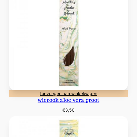
toevoegen aan winkelwagen
wierook aloe vera groot
€
3,50