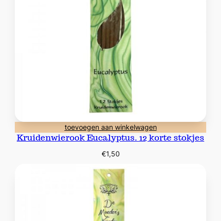
toevoegen aan winkelwagen
Kruidenwierook Eucalyptus. 12 korte stokjes
€
1,50