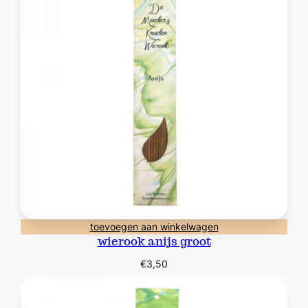
toevoegen aan winkelwagen
wierook anijs groot
€
3,50