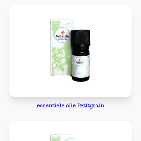
t
a
l
essentiele olie Petitgrain