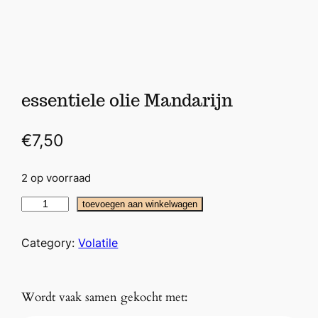
essentiele olie Mandarijn
€
7,50
2 op voorraad
e
toevoegen aan winkelwagen
s
s
Category:
Volatile
e
n
t
Wordt vaak samen gekocht met:
i