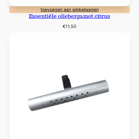
toevoegen aan winkelwagen
Essentiële oliebergamot citrus
€
11,50