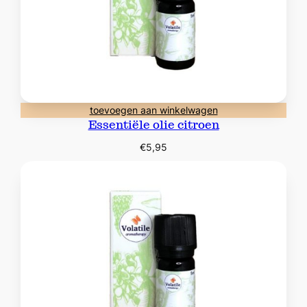
toevoegen aan winkelwagen
Essentiële olie citroen
€
5,95