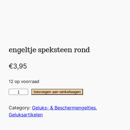
engeltje speksteen rond
€
3,95
12 op voorraad
e
toevoegen aan winkelwagen
n
g
Category:
Geluks- & Beschermengeltjes
, 
e
Geluksartikelen
l
t