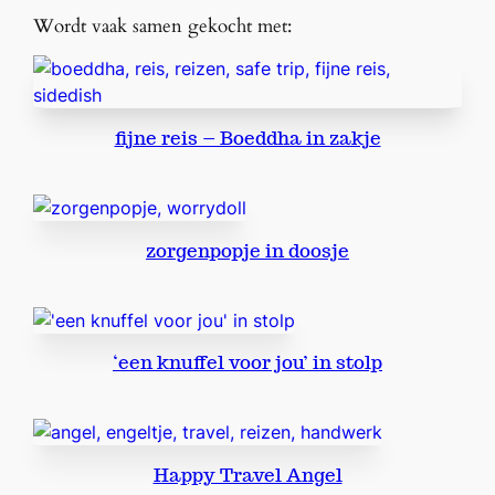
j
Wordt vaak samen gekocht met:
e
s
p
e
fijne reis – Boeddha in zakje
k
s
t
e
zorgenpopje in doosje
e
n
r
o
n
‘een knuffel voor jou’ in stolp
d
a
a
n
Happy Travel Angel
t