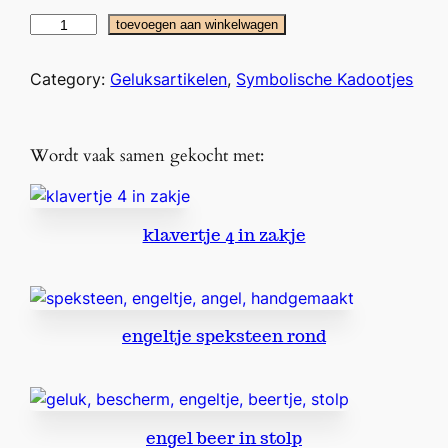
'
toevoegen aan winkelwagen
e
e
Category:
Geluksartikelen
, 
Symbolische Kadootjes
n
k
n
Wordt vaak samen gekocht met:
u
f
f
klavertje 4 in zakje
e
l
v
o
engeltje speksteen rond
o
r
j
o
u
engel beer in stolp