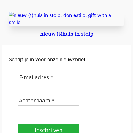
'
i
n
s
t
nieuw (t)huis in stolp
o
l
p
Schrijf je in voor onze nieuwsbrief
a
a
n
E-mailadres *
t
a
l
Achternaam *
Inschrijven