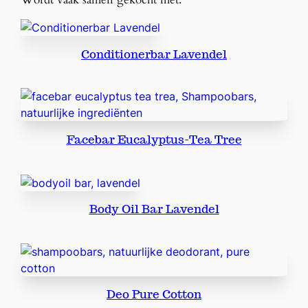
t
i
o
Conditionerbar Lavendel
n
B
a
r
R
Facebar Eucalyptus-Tea Tree
o
z
e
n
b
Body Oil Bar Lavendel
l
a
a
d
j
Deo Pure Cotton
e