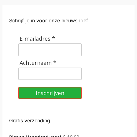
s
a
Schrijf je in voor onze nieuwsbrief
a
n
t
E-mailadres *
a
l
Achternaam *
Inschrijven
Gratis verzending