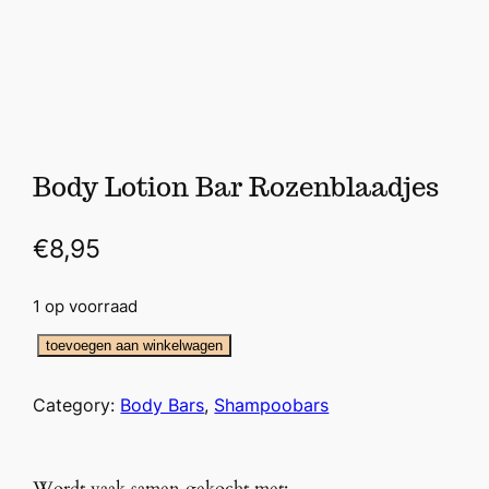
Body Lotion Bar Rozenblaadjes
€
8,95
1 op voorraad
B
toevoegen aan winkelwagen
o
d
Category:
Body Bars
, 
Shampoobars
y
L
o
Wordt vaak samen gekocht met: