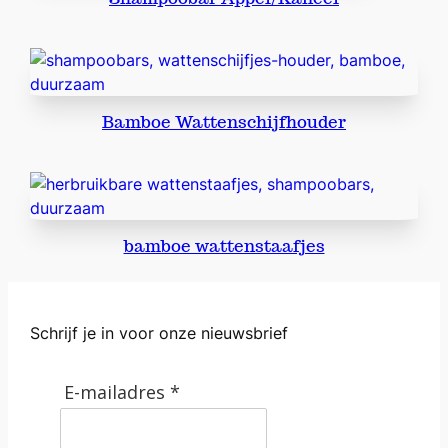
n
t
a
l
Bamboe Wattenschijfhouder
bamboe wattenstaafjes
Schrijf je in voor onze nieuwsbrief
E-mailadres *