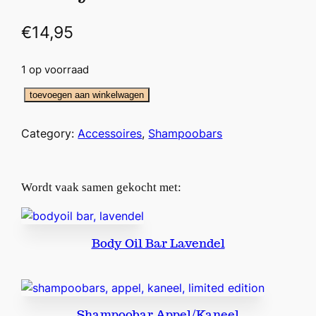
€
14,95
1 op voorraad
B
toevoegen aan winkelwagen
a
r
Category:
Accessoires
, 
Shampoobars
O
r
g
Wordt vaak samen gekocht met:
a
n
i
Body Oil Bar Lavendel
z
e
r
a
Shampoobar Appel/Kaneel
a