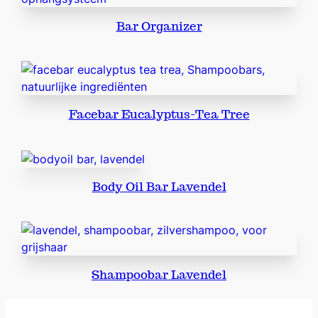
a
Bar Organizer
k
k
e
t
m
Facebar Eucalyptus-Tea Tree
e
t
5
m
i
Body Oil Bar Lavendel
n
i
'
s
a
Shampoobar Lavendel
a
n