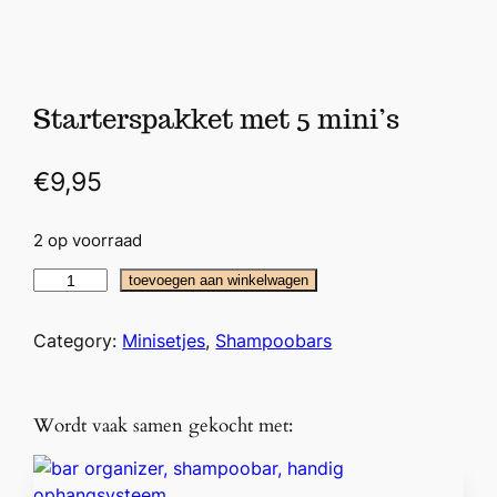
Starterspakket met 5 mini’s
€
9,95
2 op voorraad
S
toevoegen aan winkelwagen
t
a
Category:
Minisetjes
, 
Shampoobars
r
t
e
Wordt vaak samen gekocht met:
r
s
p