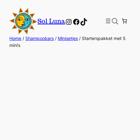
Instagram
Facebook
TikTok
Sol Luna
Home
/
Shampoobars
/
Minisetjes
/ Starterspakket met 5
mini’s