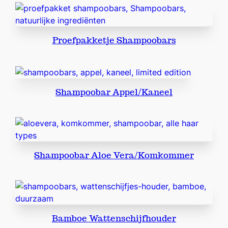
K
o
k
Proefpakketje Shampoobars
o
s
a
a
Shampoobar Appel/Kaneel
n
t
a
l
Shampoobar Aloe Vera/Komkommer
Bamboe Wattenschijfhouder