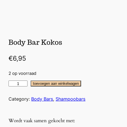
Body Bar Kokos
€
6,95
2 op voorraad
B
toevoegen aan winkelwagen
o
d
Category:
Body Bars
, 
Shampoobars
y
B
a
Wordt vaak samen gekocht met:
r