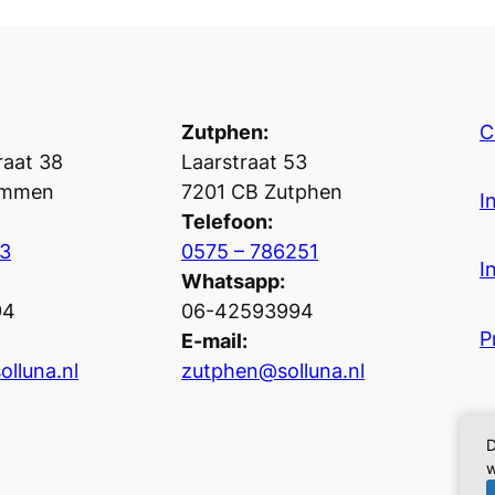
Zutphen:
C
aat 38
Laarstraat 53
ummen
7201 CB Zutphen
I
Telefoon:
3
0575 – 786251
I
Whatsapp:
94
06-42593994
P
E-mail:
lluna.nl
zutphen@solluna.nl
D
w