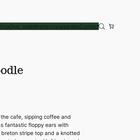
hop
Over ons
Inbrengvoorwaarden
Contact
oodle
the cafe, sipping coffee and
as fantastic floppy ears with
sh breton stripe top and a knotted