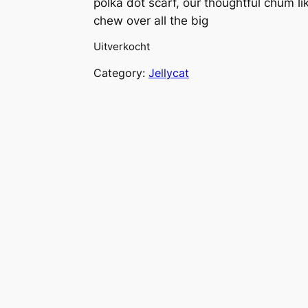
polka dot scarf, our thoughtful chum li
chew over all the big
Uitverkocht
Category:
Jellycat