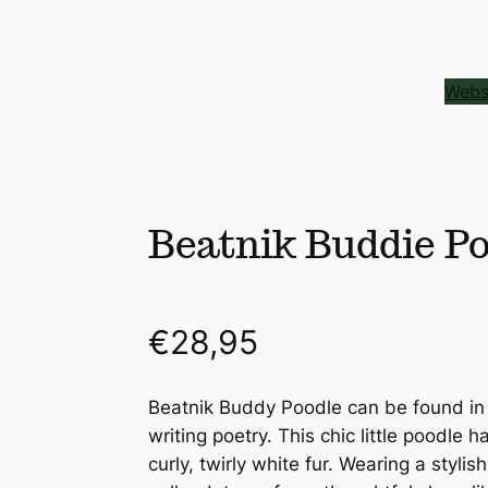
Webs
Beatnik Buddie P
€
28,95
Beatnik Buddy Poodle can be found in 
writing poetry. This chic little poodle h
curly, twirly white fur. Wearing a styli