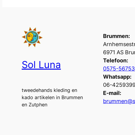
Brummen:
Arnhemsestr
6971 AS Br
Telefoon:
Sol Luna
0575-56753
Whatsapp:
06-425939
tweedehands kleding en
E-mail:
kado artikelen in Brummen
brummen@so
en Zutphen