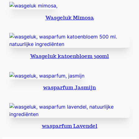
u
m
Wasgeluk Mimosa
m
a
r
s
e
Wasgeluk katoenbloem 500ml
i
l
l
e
a
wasparfum Jasmijn
a
n
t
a
l
wasparfum Lavendel