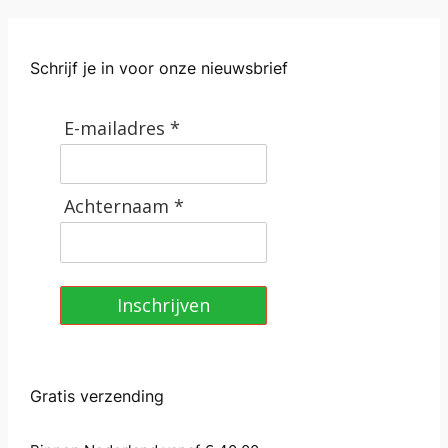
a
a
n
Schrijf je in voor onze nieuwsbrief
t
a
E-mailadres *
l
Achternaam *
Inschrijven
Gratis verzending