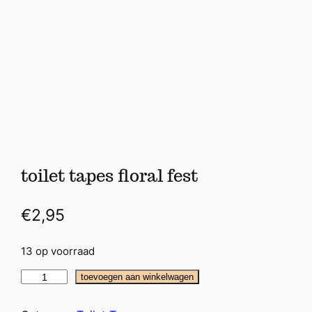
toilet tapes floral fest
€
2,95
13 op voorraad
t
toevoegen aan winkelwagen
o
i