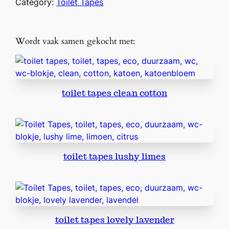
Category:
Toilet Tapes
l
e
t
Wordt vaak samen gekocht met:
t
a
p
e
toilet tapes clean cotton
s
f
l
o
r
toilet tapes lushy limes
a
l
f
e
s
toilet tapes lovely lavender
t