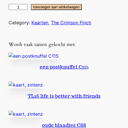
T
toevoegen aan winkelwagen
h
e
Category:
Kaarten
, 
The Crimson Finch
C
r
i
Wordt vaak samen gekocht met:
m
s
o
een postknuffel C115
n
F
i
n
TL16 life is better with friends
c
h
T
h
e
oude blaadjes C88