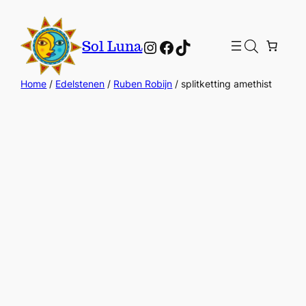
Instagram
Facebook
TikTok
Sol Luna
Home
/
Edelstenen
/
Ruben Robijn
/ splitketting amethist