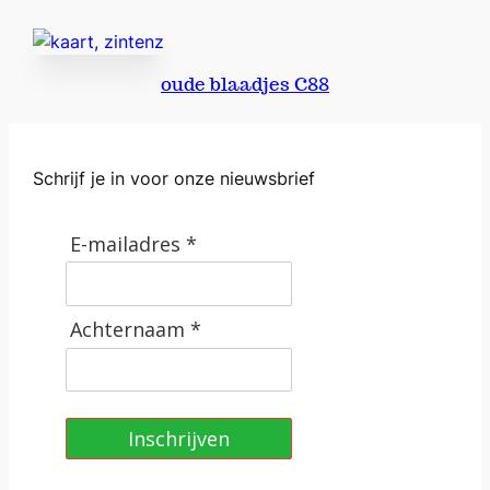
t
a
l
oude blaadjes C88
Schrijf je in voor onze nieuwsbrief
E-mailadres *
Achternaam *
Inschrijven