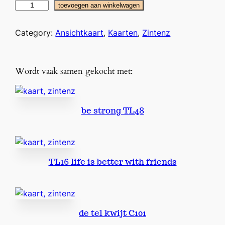
m
toevoegen aan winkelwagen
o
o
Category:
Ansichtkaart
, 
Kaarten
, 
Zintenz
i
e
l
Wordt vaak samen gekocht met:
e
e
f
be strong TL48
t
i
j
d
TL16 life is better with friends
C
7
6
a
a
de tel kwijt C101
n