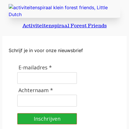
n
t
a
l
Activiteitenspiraal Forest Friends
Schrijf je in voor onze nieuwsbrief
E-mailadres *
Achternaam *
Inschrijven