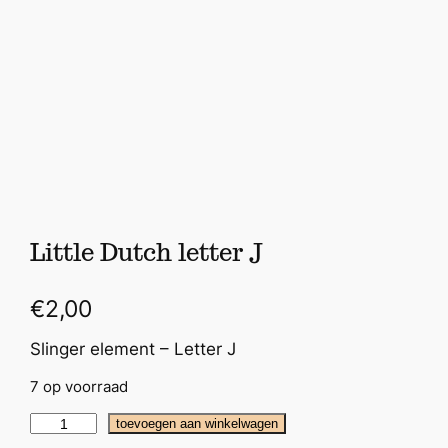
Little Dutch letter J
€
2,00
Slinger element – Letter J
7 op voorraad
L
toevoegen aan winkelwagen