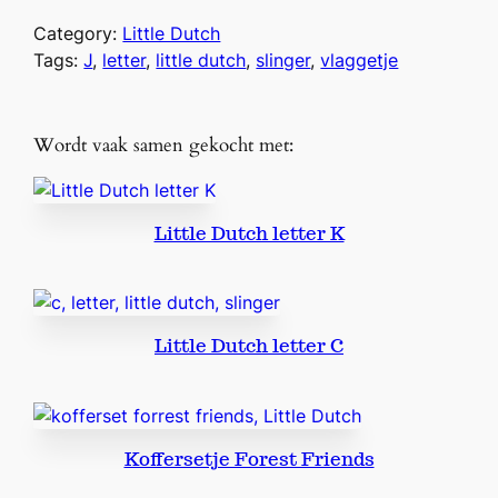
i
t
Category:
Little Dutch
t
Tags:
J
, 
letter
, 
little dutch
, 
slinger
, 
vlaggetje
l
e
D
Wordt vaak samen gekocht met:
u
t
c
Little Dutch letter K
h
l
e
t
Little Dutch letter C
t
e
r
J
a
Koffersetje Forest Friends
a