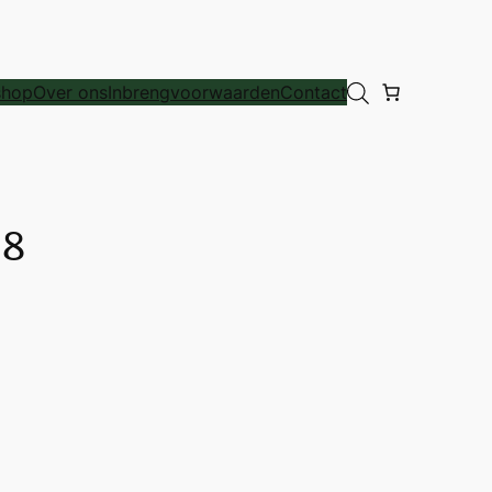
hop
Over ons
Inbrengvoorwaarden
Contact
 8