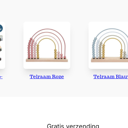
a
n
t
a
l
0-
Telraam Roze
Telraam Bla
Gratis verzending