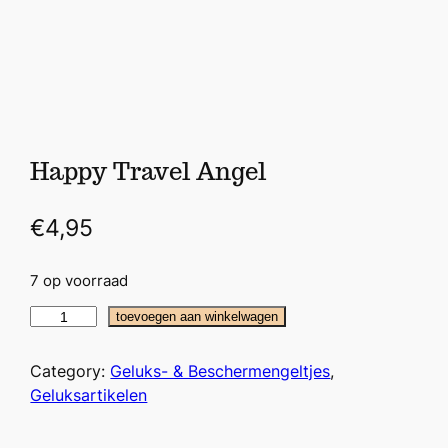
Happy Travel Angel
€
4,95
7 op voorraad
H
toevoegen aan winkelwagen
a
p
Category:
Geluks- & Beschermengeltjes
, 
p
Geluksartikelen
y
T