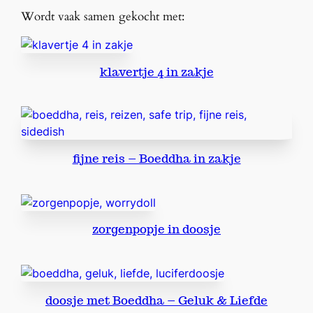
r
Wordt vaak samen gekocht met:
a
v
e
klavertje 4 in zakje
l
A
n
g
e
fijne reis – Boeddha in zakje
l
a
a
n
t
zorgenpopje in doosje
a
l
doosje met Boeddha – Geluk & Liefde