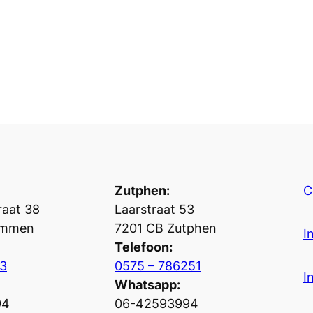
Zutphen:
C
aat 38
Laarstraat 53
ummen
7201 CB Zutphen
I
Telefoon:
3
0575 – 786251
I
Whatsapp:
94
06-42593994