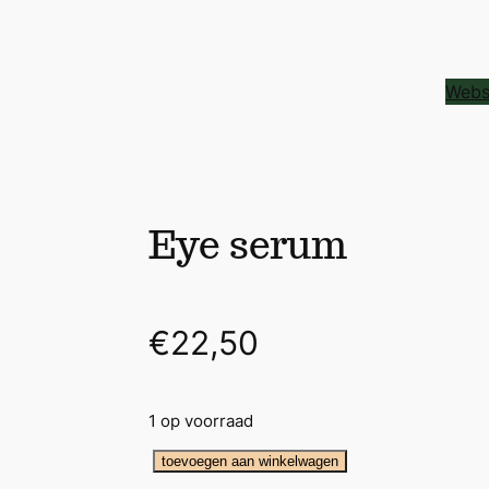
Webs
Eye serum
€
22,50
1 op voorraad
E
toevoegen aan winkelwagen
y