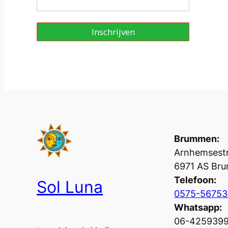
Inschrijven
Brummen:
Arnhemsestr
6971 AS Br
Telefoon:
Sol Luna
0575-56753
Whatsapp:
06-425939