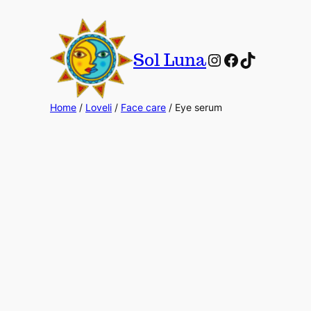
Instagram
Facebook
TikTok
Sol Luna
Home
/
Loveli
/
Face care
/ Eye serum