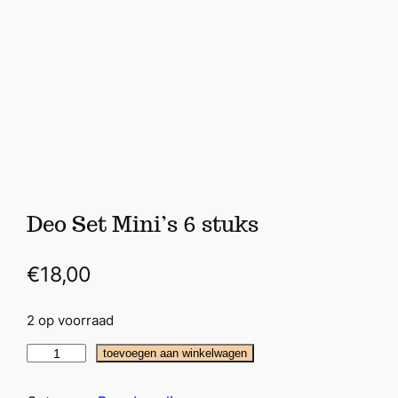
Deo Set Mini’s 6 stuks
€
18,00
2 op voorraad
D
toevoegen aan winkelwagen
e
o