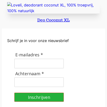
t
a
l
Deo Coconut XL
Schrijf je in voor onze nieuwsbrief
E-mailadres *
Achternaam *
Inschrijven