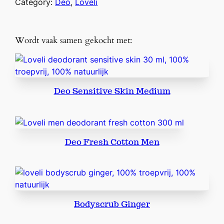
Category:
Deo
, 
Loveli
S
e
t
Wordt vaak samen gekocht met:
M
i
n
i
Deo Sensitive Skin Medium
'
s
6
s
Deo Fresh Cotton Men
t
u
k
s
a
a
Bodyscrub Ginger
n