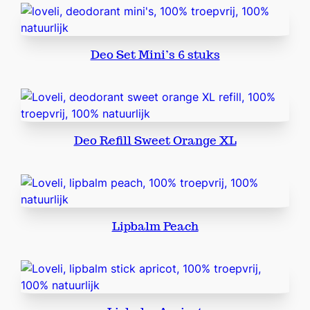
l
l
S
Deo Set Mini’s 6 stuks
e
n
s
i
t
Deo Refill Sweet Orange XL
i
v
e
S
k
Lipbalm Peach
i
n
X
L
a
a