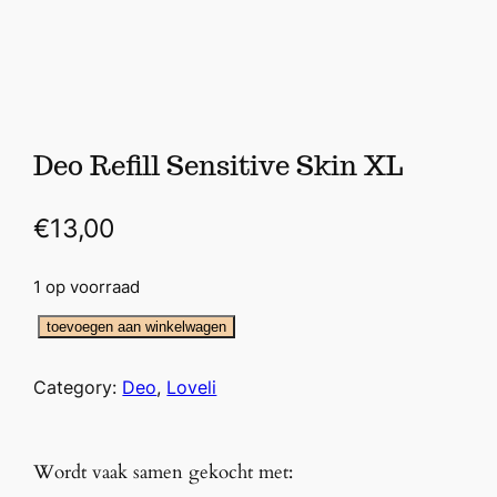
Deo Refill Sensitive Skin XL
€
13,00
1 op voorraad
D
toevoegen aan winkelwagen
e
o
Category:
Deo
, 
Loveli
R
e
f
Wordt vaak samen gekocht met:
i