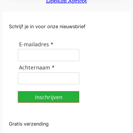
Lipbalm Apricot
n
t
a
Schrijf je in voor onze nieuwsbrief
l
E-mailadres *
Achternaam *
Inschrijven
Gratis verzending