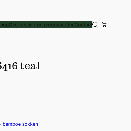
hop
Over ons
Inbrengvoorwaarden
Contact
416 teal
 – bamboe sokken