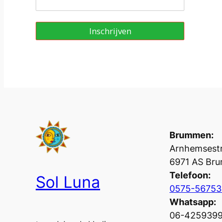
Inschrijven
Brummen:
Arnhemsestr
6971 AS Br
Telefoon:
Sol Luna
0575-56753
Whatsapp:
06-425939