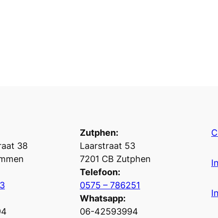
Zutphen:
C
aat 38
Laarstraat 53
ummen
7201 CB Zutphen
I
Telefoon:
3
0575 – 786251
I
Whatsapp:
94
06-42593994