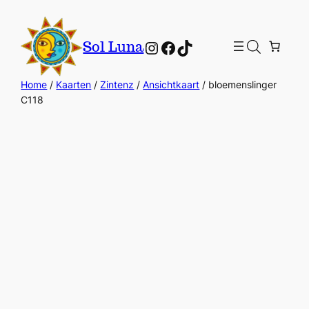
Instagram
Facebook
TikTok
Sol Luna
Home
/
Kaarten
/
Zintenz
/
Ansichtkaart
/ bloemenslinger
C118