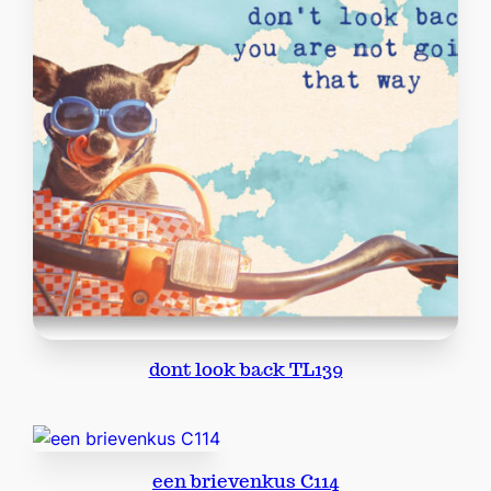
n
g
e
r
C
1
1
8
a
a
n
t
a
l
dont look back TL139
een brievenkus C114