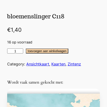
bloemenslinger C118
€
1,40
16 op voorraad
b
toevoegen aan winkelwagen
l
o
Category:
Ansichtkaart
, 
Kaarten
, 
Zintenz
e
m
e
Wordt vaak samen gekocht met:
n
s
l
i