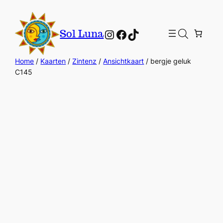
Instagram
Facebook
TikTok
Sol Luna
Home
/
Kaarten
/
Zintenz
/
Ansichtkaart
/ bergje geluk
C145