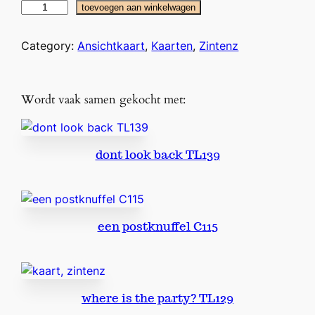
b
toevoegen aan winkelwagen
e
r
Category:
Ansichtkaart
, 
Kaarten
, 
Zintenz
g
j
e
Wordt vaak samen gekocht met:
g
e
l
dont look back TL139
u
k
C
1
een postknuffel C115
4
5
a
a
n
where is the party? TL129
t