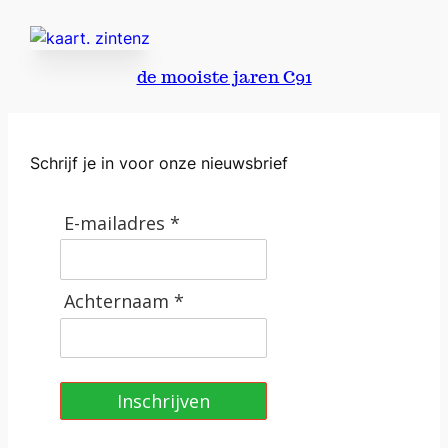
a
l
de mooiste jaren C91
Schrijf je in voor onze nieuwsbrief
E-mailadres *
Achternaam *
Inschrijven