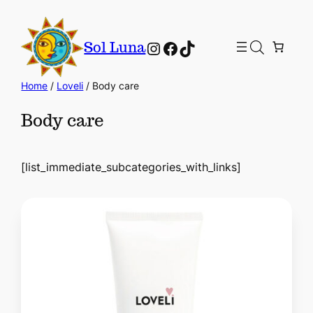
Instagram
Facebook
TikTok
Sol Luna
Home
/
Loveli
/ Body care
Body care
[list_immediate_subcategories_with_links]